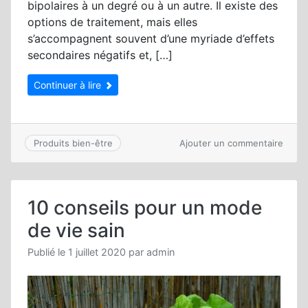
bipolaires à un degré ou à un autre. Il existe des
options de traitement, mais elles
s’accompagnent souvent d’une myriade d’effets
secondaires négatifs et, […]
Continuer à lire
sur
Ajouter un commentaire
Produits bien-être
Le
CBD
et
le
10 conseils pour un mode
troub
bipola
de vie sain
:
Où
Publié le
1 juillet 2020
par
admin
en
est-
on
?