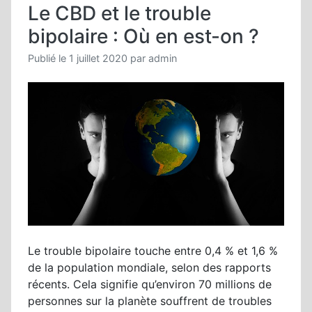
Le CBD et le trouble
Guide
compl
bipolaire : Où en est-on ?
Publié le
1 juillet 2020
par
admin
Le trouble bipolaire touche entre 0,4 % et 1,6 %
de la population mondiale, selon des rapports
récents. Cela signifie qu’environ 70 millions de
personnes sur la planète souffrent de troubles